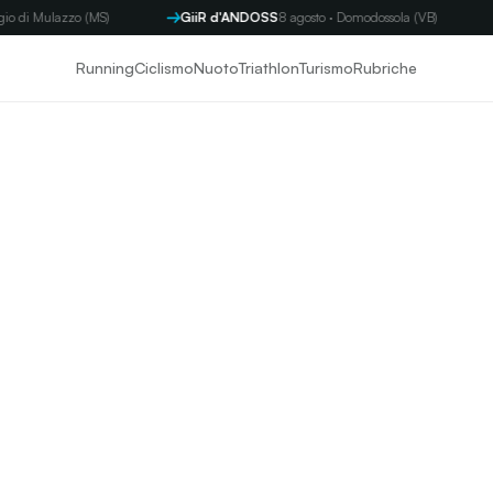
o di Mulazzo (MS)
GiiR d'ANDOSS
8 agosto · Domodossola (VB)
Running
Ciclismo
Nuoto
Triathlon
Turismo
Rubriche